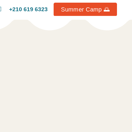
Summer Camp 🌅
+210 619 6323