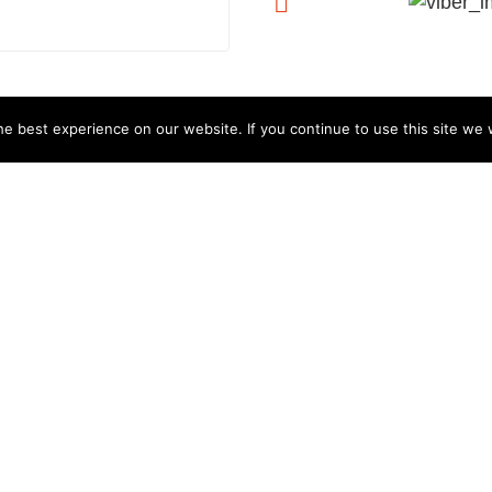
e best experience on our website. If you continue to use this site we w
 την Προστασία των
 προσωπικών μου δεδομένων
 πλαίσια εγγραφής και