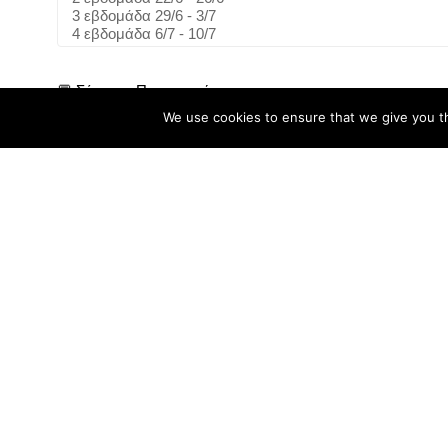
💬 Σύντομη Περιγραφή
We use cookies to ensure that we give you th
🔒ΔΗΛΩΣΕΙΣ
Σύμφωνα με τον νέο Κανονισμό της Ε.Ε. 679/2016 για
Προσωπικών Δεδομένων συναινώ στην παραχώρηση των
ως παραπάνω υπέβαλα, αποκλειστικά για χρήση τους στα
συμμετοχής του παιδιού μου στο πρόγραμμα. *
🔒Ιατρική βεβαίωση