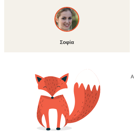
Σοφία
Α